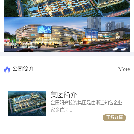
公司简介
More
集团简介
金田阳光投资集团是由浙江知名企业
家金位海...
了解详情
...