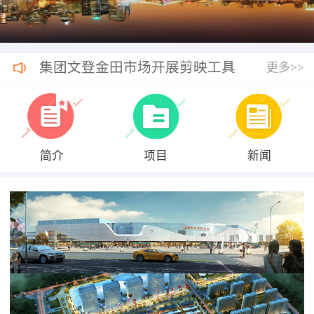
集团文登金田市场开展剪映工具
更多>>
实操公益培训
简介
项目
新闻