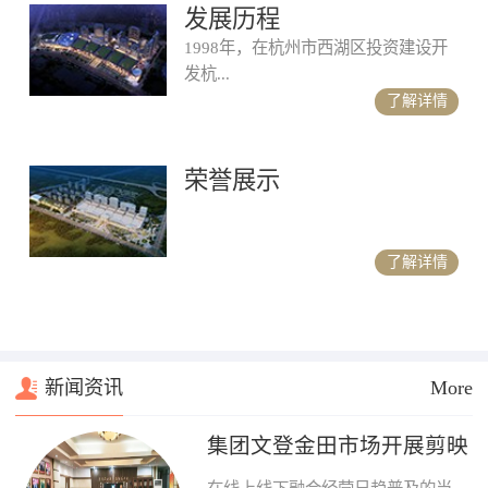
发展历程
1998年，在杭州市西湖区投资建设开
发杭...
了解详情
荣誉展示
了解详情
新闻资讯
More
集团文登金田市场开展剪映
工具实操公益培训