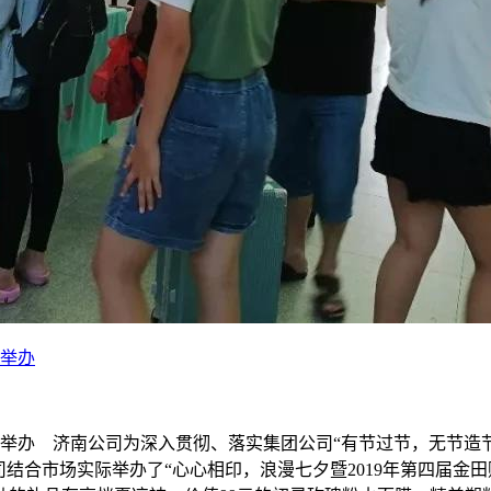
功举办
”成功举办 济南公司为深入贯彻、落实集团公司“有节过节，无节
结合市场实际举办了“心心相印，浪漫七夕暨2019年第四届金田