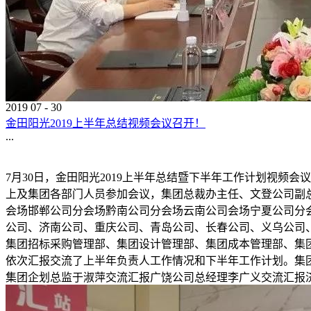
2019
07
-
30
金田阳光2019上半年总结视频会议召开！
...
7月30日，金田阳光2019上半年总结暨下半年工作计划视频
上及集团各部门人员参加会议，集团总裁办主任、文登公司副
会场邯郸公司分会场黔南公司分会场云南公司会场宁夏公司分
公司、济南公司、重庆公司、青岛公司、长春公司、义乌公司
集团招标采购管理部、集团设计管理部、集团成本管理部、集
依次汇报交流了上半年负责人工作情况和下半年工作计划。集
集团企划总监于淑萍交流汇报广饶公司总经理李广义交流汇报济