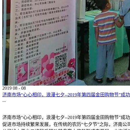
2019
08
-
08
济南市场“心心相印，浪漫七夕--2019年第四届金田购物节”成
...
济南市场“心心相印，浪漫七夕--2019年第四届金田购物节
促进市场持续繁荣发展，在传统的农历“七夕节”之际，济南公司