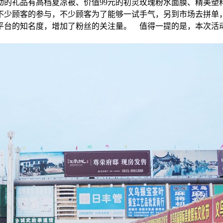
动的礼品有高档夏凉被、价值99元的初灵玫瑰粉水面膜、精美塑
不少顾客的参与，不少顾客为了能够一试手气，另到市场去拼单
台的知名度，增加了粉丝的关注量。 值得一提的是，本次活动