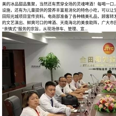
美的冰品甜品集聚，当然还有贯穿全场的灵魂啤酒！每喝一口
设施，还有为儿童提供的营养丰富易消化的特色小吃，可以让
田阳光城项目宣传资料。电商部准备了各种精美礼品，顾客转
的文艺演出、鲜爽可口的啤酒、天南海北的美食助阵，广大市
“亲情式”服务的宗旨，从现场停车、管理、宣...