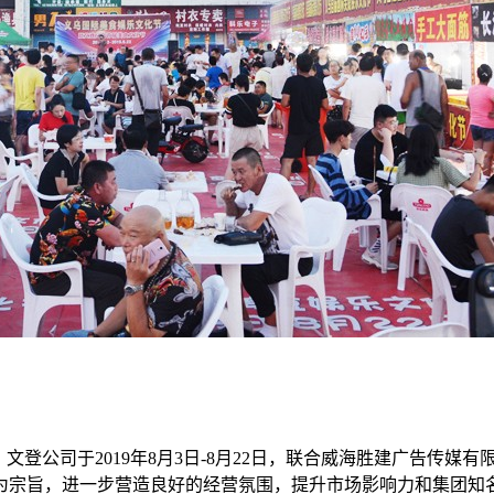
文登公司于2019年8月3日-8月22日，联合威海胜建广告传
为宗旨，进一步营造良好的经营氛围，提升市场影响力和集团知