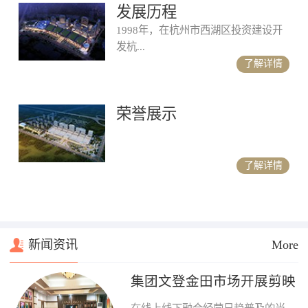
发展历程
1998年，在杭州市西湖区投资建设开
发杭...
了解详情
荣誉展示
了解详情
新闻资讯
More
集团文登金田市场开展剪映
工具实操公益培训