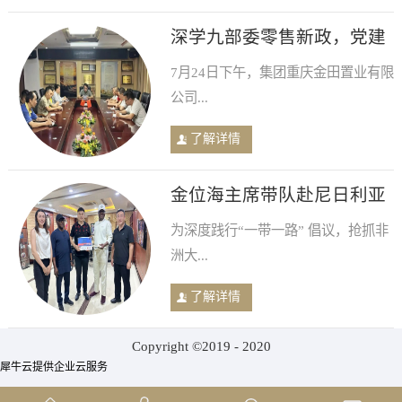
深学九部委零售新政，党建
引领纾困商户｜集团重庆公
7月24日下午，集团重庆金田置业有限
司党总支组织常态化党建学
公司...
习
了解详情
金位海主席带队赴尼日利亚
开展商务考察
为深度践行“一带一路” 倡议，抢抓非
洲大...
了解详情
Copyright ©2019 - 2020
犀牛云提供企业云服务