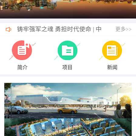
铸牢强军之魂 勇担时代使命 | 中
更多>>
共金田阳光投资集团党委召开庆
祝建军99周年专题学习会
简介
项目
新闻