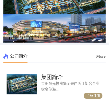
公司简介
More
集团简介
金田阳光投资集团是由浙江知名企业
家金位海...
了解详情
...