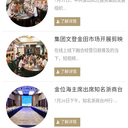
7月31日，中共金田阳光投资集团党委
召开庆祝建军99周年专题学
组织...
习会
了解详情
集团文登金田市场开展剪映
工具实操公益培训
在线上线下融合经营日趋普及的当
下，短视频...
了解详情
金位海主席出席知名浙商台
州行·助力台州高质量发展座
7月28日下午，知名浙商台州行·...
谈会举行
了解详情