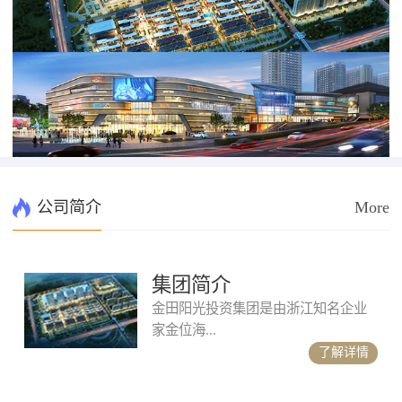
公司简介
More
集团简介
金田阳光投资集团是由浙江知名企业
家金位海...
了解详情
...