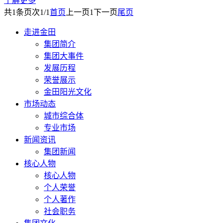
了解更多
共
1
条
页次1/1
首页
上一页
1
下一页
尾页
走进金田
集团简介
集团大事件
发展历程
荣誉展示
金田阳光文化
市场动态
城市综合体
专业市场
新闻资讯
集团新闻
核心人物
核心人物
个人荣誉
个人著作
社会职务