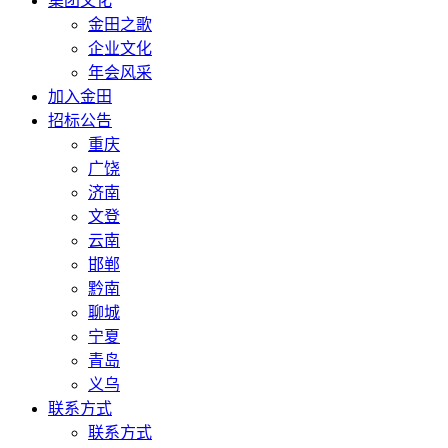
集团文化
金田之歌
企业文化
年会风采
加入金田
招标公告
重庆
广饶
济南
文登
云南
邯郸
黔南
聊城
宁夏
青岛
义乌
联系方式
联系方式