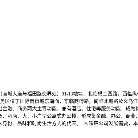
城大道与福田路交界处）01-13地块，北临横二西路，西临纵一路
9.9m。金融商务区位于国际商贸城东南面，东临商博路，南临北城路
出金融、商务两大主导功能，兼有酒店、住宅等服务功能，成为
场、酒店、大、小户型公寓式办公楼，形成集金融、办公、商业
人身份、品味和时尚生活方式的代表。 为适应公司发展需要，本