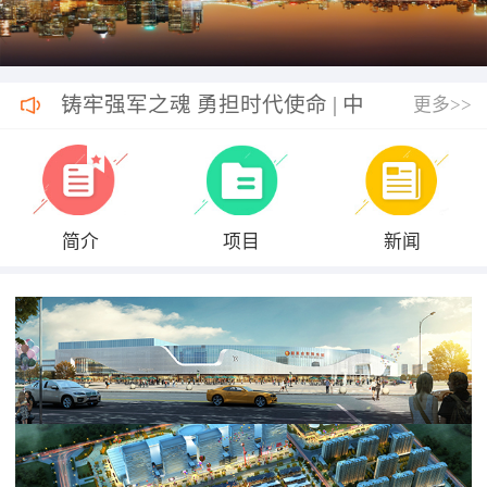
铸牢强军之魂 勇担时代使命 | 中
更多>>
共金田阳光投资集团党委召开庆
祝建军99周年专题学习会
简介
项目
新闻