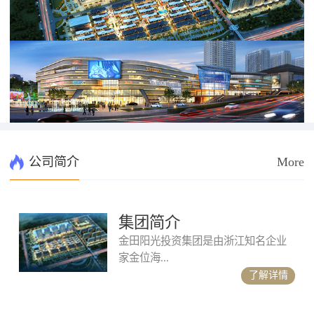
公司简介
More
集团简介
金田阳光投资集团是由浙江知名企业
家金位海...
了解详情
...