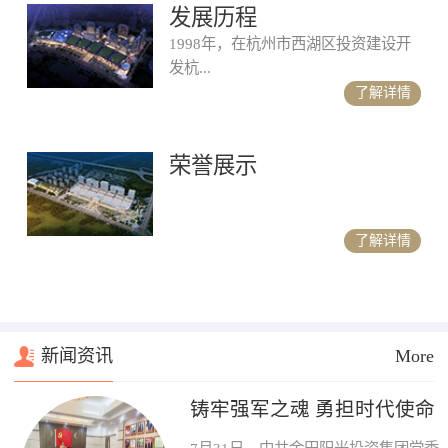
发展历程
1998年，在杭州市西湖区投资建设开
发杭...
了解详情
荣誉展示
了解详情
新闻资讯
More
铸牢强军之魂 勇担时代使命
| 中共金田阳光投资集团党委