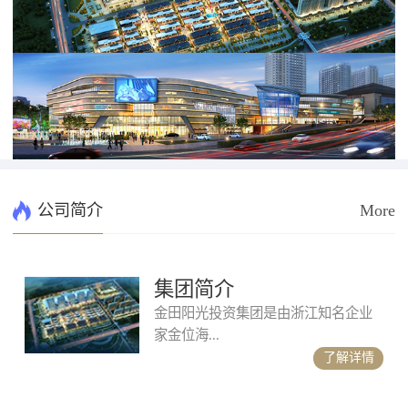
公司简介
More
集团简介
金田阳光投资集团是由浙江知名企业
家金位海...
了解详情
...