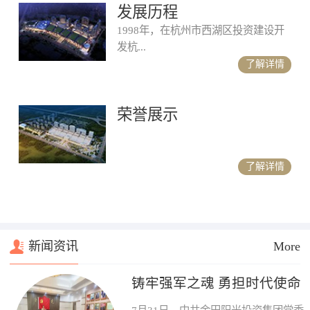
发展历程
1998年，在杭州市西湖区投资建设开
发杭...
了解详情
荣誉展示
了解详情
新闻资讯
More
铸牢强军之魂 勇担时代使命
| 中共金田阳光投资集团党委