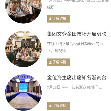
7月31日，中共金田阳光投资集团党委
召开庆祝建军99周年专题学
组织...
习会
了解详情
集团文登金田市场开展剪映
工具实操公益培训
在线上线下融合经营日趋普及的当
下，短视频...
了解详情
金位海主席出席知名浙商台
州行·助力台州高质量发展座
7月28日下午，知名浙商台州行·...
谈会举行
了解详情