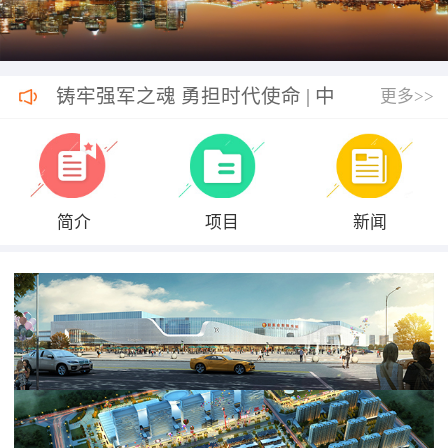
铸牢强军之魂 勇担时代使命 | 中
更多>>
共金田阳光投资集团党委召开庆
祝建军99周年专题学习会
简介
项目
新闻