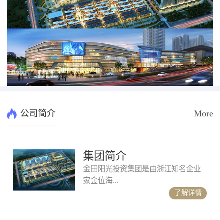
公司简介
More
集团简介
金田阳光投资集团是由浙江知名企业
家金位海...
了解详情
...