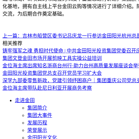
化基地，拥有自主线上平台金田云购等情况进行了详细介绍。
交流，为后期合作奠定基础。
上一篇：
吉林市船营区委书记吕庆龙一行参访金田阳光杭州总
相关推荐
铸牢强军之魂 勇担时代使命 | 中共金田阳光投资集团党委召开
集团文登金田市场开展剪映工具实操公益培训
金位海主席出席知名浙商台州行·助力台州高质量发展座谈会举
金田阳光投资集团党总支召开党员学习扩大会
深学九部委零售新政，党建引领纾困商户｜集团重庆公司党总
金位海主席带队赴尼日利亚开展商务考察
走进金田
集团简介
集团大事件
发展历程
荣誉展示
金田阳光文化