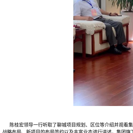
陈桂宏领导一行听取了聊城项目规划、区位等介绍并观看集团
战略布局、新项目的布局签约以及丰富业态进行讲述，集团旗