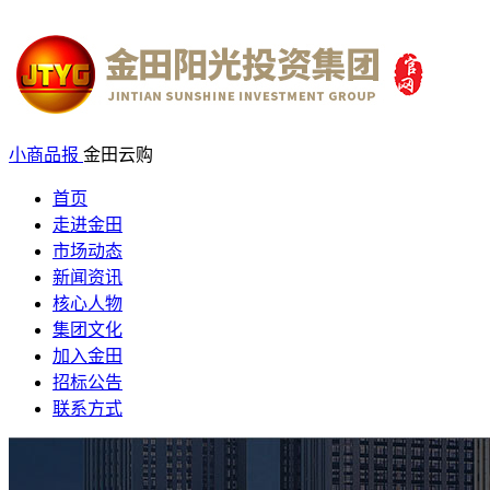
小商品报
金田云购
首页
走进金田
市场动态
新闻资讯
核心人物
集团文化
加入金田
招标公告
联系方式