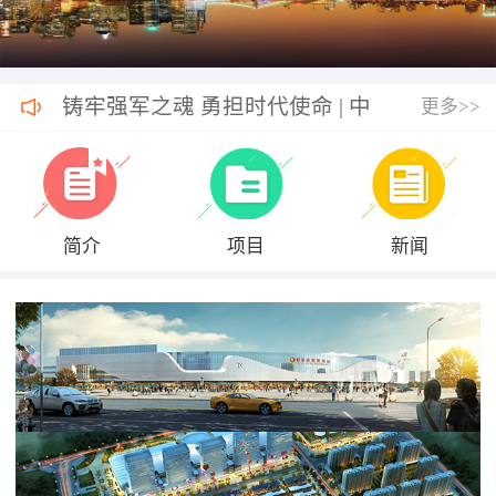
铸牢强军之魂 勇担时代使命 | 中
更多>>
共金田阳光投资集团党委召开庆
祝建军99周年专题学习会
简介
项目
新闻