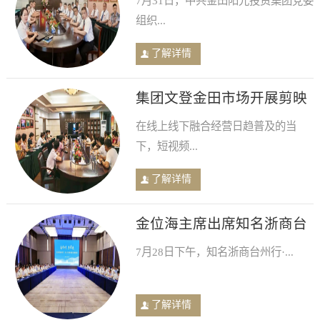
7月31日，中共金田阳光投资集团党委
召开庆祝建军99周年专题学
组织...
习会
了解详情
集团文登金田市场开展剪映
工具实操公益培训
在线上线下融合经营日趋普及的当
下，短视频...
了解详情
金位海主席出席知名浙商台
州行·助力台州高质量发展座
7月28日下午，知名浙商台州行·...
谈会举行
了解详情