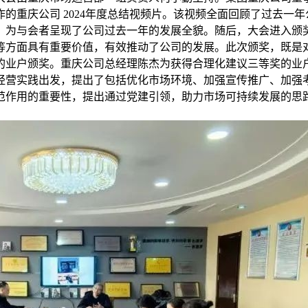
的重庆公司 2024年度总结视频片。该视频全面回顾了过去一
为与会者呈现了公司过去一年的发展全貌。随后，大会进入颁奖
等方面具有重要价值，有效推动了公司的发展。此次颁奖，既是
的业户颁奖。重庆公司总经理陈杰为获得合理化建议三等奖的业
经营实践出发，提出了包括优化市场环境、加强宣传推广、加强
范作用的重要性，提出通过党建引领，助力市场可持续发展的思