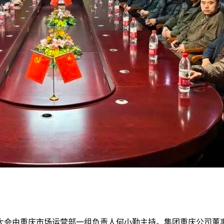
次大会由重庆市场运营部一组负责人何小勤主持。集团重庆公司董