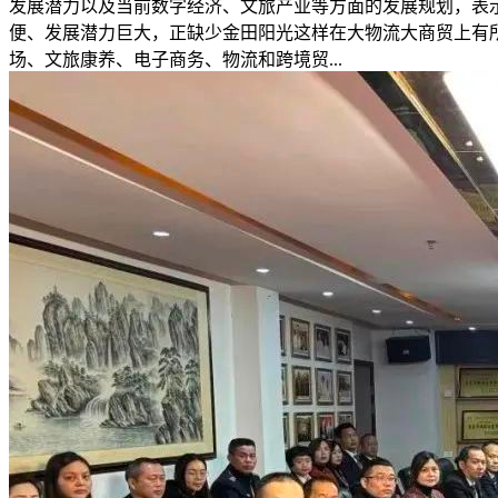
发展潜力以及当前数字经济、文旅产业等方面的发展规划，表
便、发展潜力巨大，正缺少金田阳光这样在大物流大商贸上有
场、文旅康养、电子商务、物流和跨境贸...