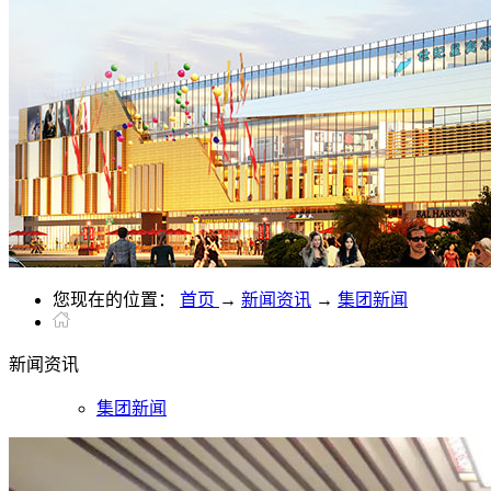
您现在的位置：
首页
→
新闻资讯
→
集团新闻
新闻
资讯
集团新闻