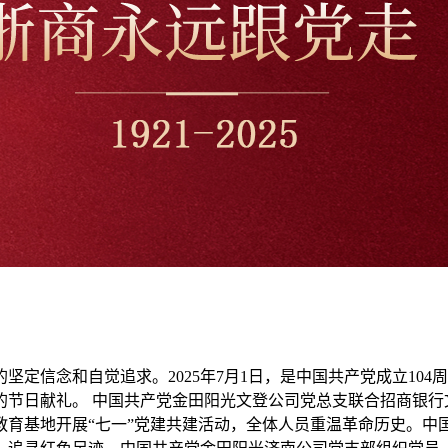
定信念和自觉追求。2025年7月1日，是中国共产党成立10
的节日献礼。 中国共产党金田阳光文登公司党总支联合招商银行
教育基地开展“七一”党建共建活动，全体人员重温革命历史。中