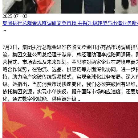
2025
07
-
03
集团执行总裁金思唯调研文登市场 共探升级转型与出海业务新
...
7月2日，集团执行总裁金思唯莅临文登金田小商品市场调研
流。集团文登公司总经理于淑萍、总经理助理李成陪同调研。
营模式、市场表现及未来规划。金思唯对两家企业在跨境电商领域
略合作优势，在物流、选品、供应链等方面深化协同，进一步
持，助力商户突破传统贸易模式，实现全球化业务布局。深入
级。她指出，当前消费市场快速变化，我们必须突破固有思维
依托集团资源，实现小单快反，提升国际市场响应速度；还要
化，通过数字化赋能、供应链升级...