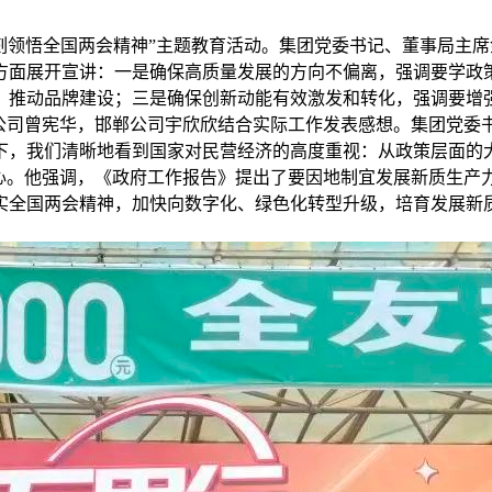
深刻领悟全国两会精神”主题教育活动。集团党委书记、董事局主
方面展开宣讲：一是确保高质量发展的方向不偏离，强调要学政
、推动品牌建设；三是确保创新动能有效激发和转化，强调要增
公司曾宪华，邯郸公司宇欣欣结合实际工作发表感想。集团党委书记
下，我们清晰地看到国家对民营经济的高度重视：从政策层面的
信心。他强调，《政府工作报告》提出了要因地制宜发展新质生产
实全国两会精神，加快向数字化、绿色化转型升级，培育发展新