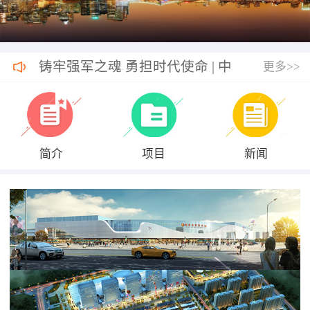
铸牢强军之魂 勇担时代使命 | 中
更多>>
共金田阳光投资集团党委召开庆
祝建军99周年专题学习会
简介
项目
新闻