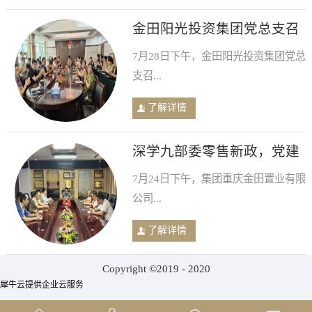
金田阳光投资集团党总支召
开党员学习扩大会
7月28日下午，金田阳光投资集团党总
支召...
了解详情
深学九部委零售新政，党建
引领纾困商户｜集团重庆公
7月24日下午，集团重庆金田置业有限
司党总支组织常态化党建学
公司...
习
了解详情
Copyright ©2019 - 2020
犀牛云提供企业云服务