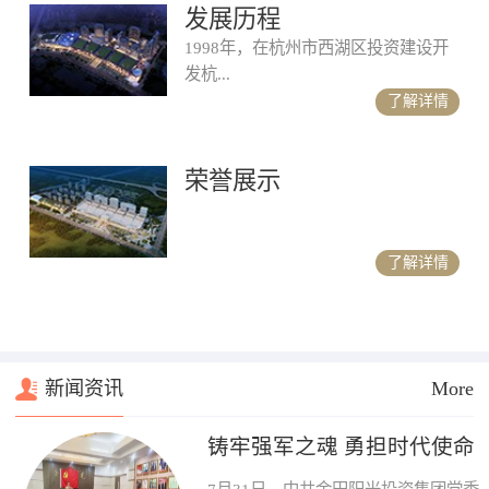
发展历程
1998年，在杭州市西湖区投资建设开
发杭...
了解详情
荣誉展示
了解详情
新闻资讯
More
铸牢强军之魂 勇担时代使命
| 中共金田阳光投资集团党委