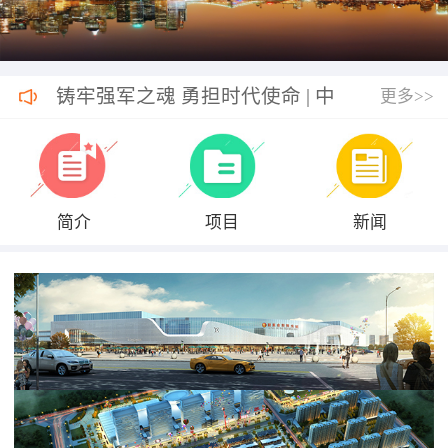
铸牢强军之魂 勇担时代使命 | 中
更多>>
共金田阳光投资集团党委召开庆
祝建军99周年专题学习会
简介
项目
新闻