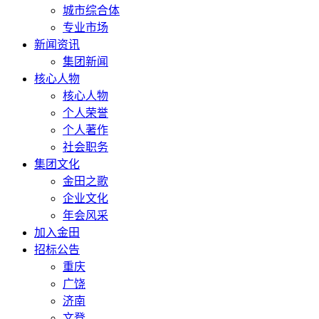
城市综合体
专业市场
新闻资讯
集团新闻
核心人物
核心人物
个人荣誉
个人著作
社会职务
集团文化
金田之歌
企业文化
年会风采
加入金田
招标公告
重庆
广饶
济南
文登