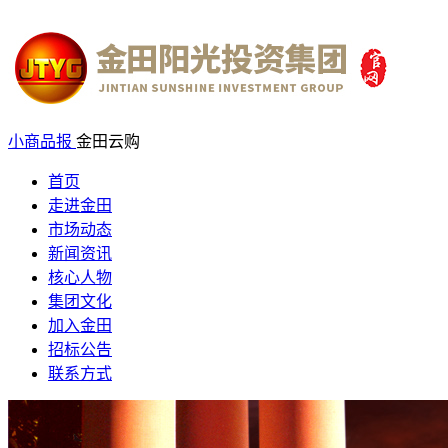
小商品报
金田云购
首页
走进金田
市场动态
新闻资讯
核心人物
集团文化
加入金田
招标公告
联系方式