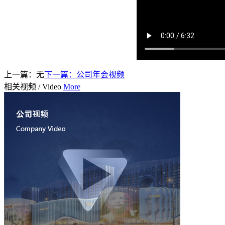
上一篇：无
下一篇：
公司年会视频
相关视频
/
Video
More