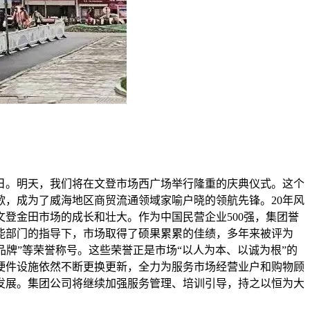
日。明天，我们将在文登市场西广场举行隆重的庆典仪式。这个
歌，成为了威海地区商贸流通领域家喻户晓的领航先锋。20年风
文登金田市场的成长和壮大。作为中国民营企业500强，集团誉
能部门的指导下，市场取得了硕果累累的佳绩，多年来被评为
品牌”等荣誉称号。这些荣誉正是市场“以人为本、以诚为根”的
硬件设施依然不断更换更新，全力为服务市场经营业户和购物顾
发展。集团公司将继续加强服务管理、培训引导，持之以恒为大