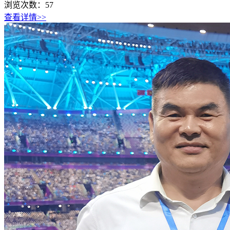
浏览次数：
57
查看详情>>