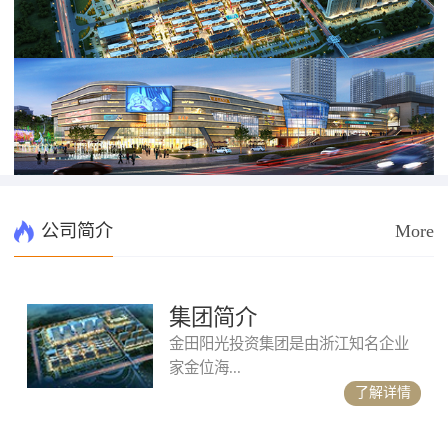
公司简介
More
集团简介
金田阳光投资集团是由浙江知名企业
家金位海...
了解详情
...