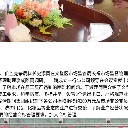
立、价监竞争局科长史添翼在文登区市场监管局天福市场监督管
经理助理李成陪同调研。 魏成立一行与公司领导在会议室就市
，了解市场在复工复产遇到的困难和问题。于淑萍简明介绍了文
复工要求，科学防疫、多措并举，设置8个进出卡口、严格规范
情期间集团组织旗下各公司捐款捐物约200万元及市场非公党
、洗护用品、化妆品等业态的业户进行交谈，了解业户经营状况
的经营商标管理要求，加大商标管理...