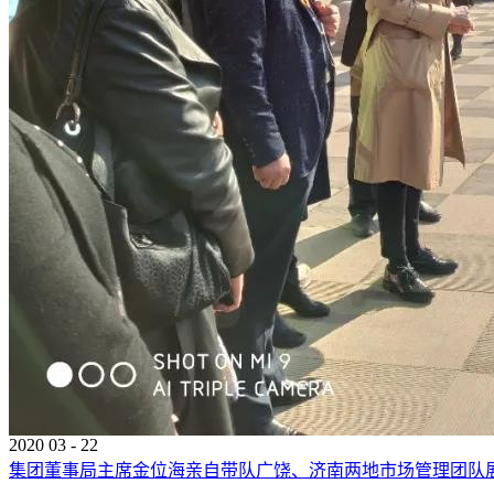
2020
03
-
22
集团董事局主席金位海亲自带队广饶、济南两地市场管理团队
...