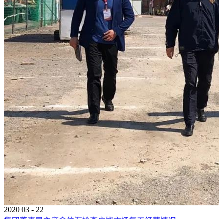
2020
03
-
22