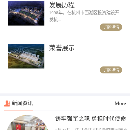
发展历程
1998年，在杭州市西湖区投资建设开
发杭...
了解详情
荣誉展示
了解详情
新闻资讯
More
铸牢强军之魂 勇担时代使命
| 中共金田阳光投资集团党委