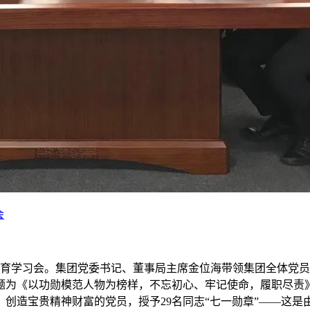
会
教育学习会。集团党委书记、董事局主席金位海带领集团全体党员
《以功勋模范人物为榜样，不忘初心、牢记使命，履职尽责》的学习
创造宝贵精神财富的党员，授予29名同志“七一勋章”——这