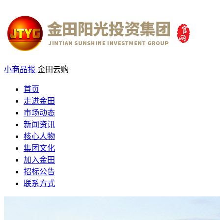
小商品报
金田云购
首页
走进金田
市场动态
新闻资讯
核心人物
集团文化
加入金田
招标公告
联系方式