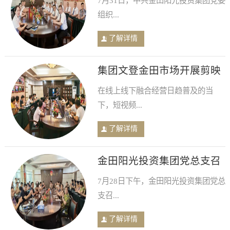
7月31日，中共金田阳光投资集团党委
召开庆祝建军99周年专题学
组织...
习会
了解详情
集团文登金田市场开展剪映
工具实操公益培训
在线上线下融合经营日趋普及的当
下，短视频...
了解详情
金田阳光投资集团党总支召
开党员学习扩大会
7月28日下午，金田阳光投资集团党总
支召...
了解详情