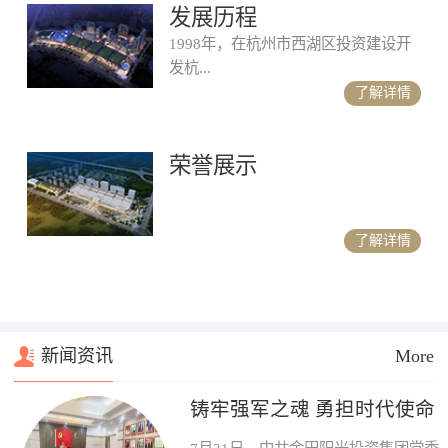
发展历程
1998年，在杭州市西湖区投资建设开
发杭...
了解详情
荣誉展示
了解详情
新闻资讯
More
铸牢强军之魂 勇担时代使命
| 中共金田阳光投资集团党委