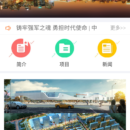
铸牢强军之魂 勇担时代使命 | 中
更多>>
共金田阳光投资集团党委召开庆
祝建军99周年专题学习会
简介
项目
新闻