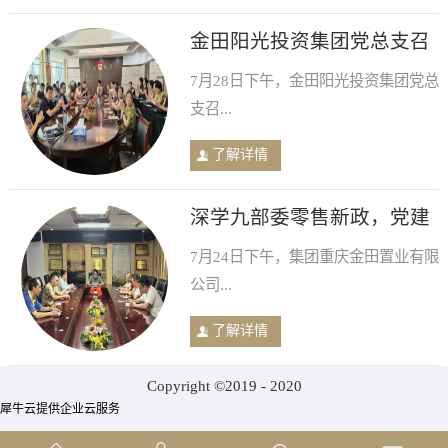
金田阳光投资集团党总支召
开党员学习扩大会
7月28日下午，金田阳光投资集团党总
支召...
了解详情
深学九部委零售新政，党建
引领纾困商户｜集团重庆公
7月24日下午，集团重庆金田置业有限
司党总支组织常态化党建学
公司...
习
了解详情
Copyright ©2019 - 2020
犀牛云提供企业云服务