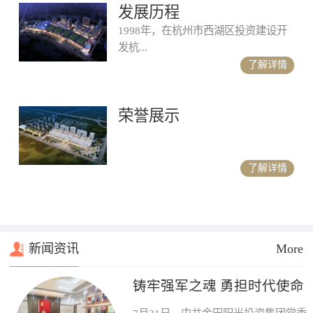
发展历程
1998年，在杭州市西湖区投资建设开
发杭...
了解详情
荣誉展示
了解详情
新闻资讯
More
铸牢强军之魂 勇担时代使命
| 中共金田阳光投资集团党委