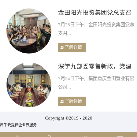
金田阳光投资集团党总支召
开党员学习扩大会
7月28日下午，金田阳光投资集团党总
支召...
了解详情
深学九部委零售新政，党建
引领纾困商户｜集团重庆公
7月24日下午，集团重庆金田置业有限
司党总支组织常态化党建学
公司...
习
了解详情
Copyright ©2019 - 2020
犀牛云提供企业云服务