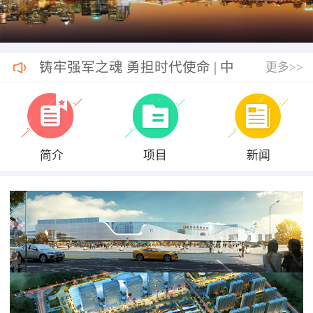
铸牢强军之魂 勇担时代使命 | 中
更多>>
共金田阳光投资集团党委召开庆
祝建军99周年专题学习会
简介
项目
新闻