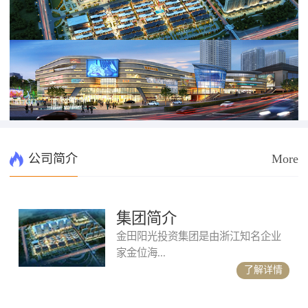
公司简介
More
集团简介
金田阳光投资集团是由浙江知名企业
家金位海...
了解详情
...