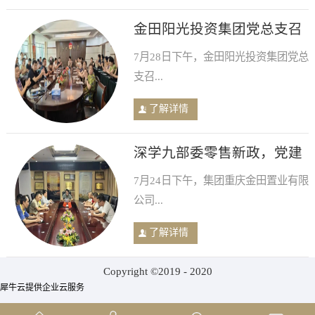
金田阳光投资集团党总支召
开党员学习扩大会
7月28日下午，金田阳光投资集团党总
支召...
了解详情
深学九部委零售新政，党建
引领纾困商户｜集团重庆公
7月24日下午，集团重庆金田置业有限
司党总支组织常态化党建学
公司...
习
了解详情
Copyright ©2019 - 2020
犀牛云提供企业云服务