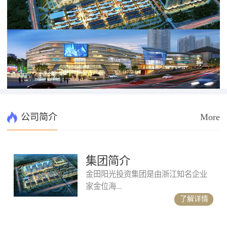
公司简介
More
集团简介
金田阳光投资集团是由浙江知名企业
家金位海...
了解详情
...