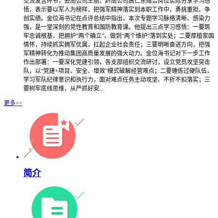
交流发言环节，云南公司王丽、黔南公司高仁东结合岗位实际分享学习感
悟，表示要以军人为榜样，把强军精神落实到本职工作中，勇挑重担、争
创实绩。金位海书记在点评总结中指出，本次专题学习脉络清晰、感染力
强，是一堂深刻的党性教育和国防教育课。他提出三点学习感悟：一要筑
牢忠诚根基，把拥护“两个确立”、做到“两个维护”落到实处；二要厚植家国
情怀，持续抓实拥军优属，扛起企业社会责任；三要明晰奋进方向，把强
军精神转化为推动集团高质量发展的强大动力。金位海书记对下一步工作
作出部署：一要深化党建引领，各支部组织交流研讨，设立党员攻坚突击
队，以“党建+项目、安全、增效”模式破解经营难点；二要锤炼过硬队伍，
学习军队纪律意识和执行力，面对难点任务主动攻坚、不折不扣落实；三
要树牢底线思维，从严抓好安...
更多>>
简介