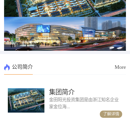
公司简介
More
集团简介
金田阳光投资集团是由浙江知名企业
家金位海...
了解详情
...