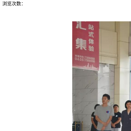
浏览次数：