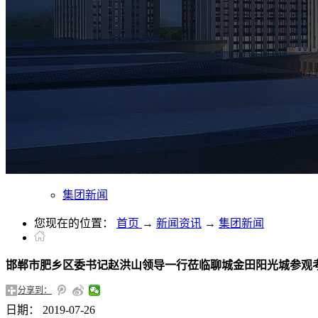
集团新闻
您现在的位置：
首页
→
新闻资讯
→
集团新闻
邯郸市肥乡区委书记赵洪山领导一行莅临聊城金田阳光城参观
分享到：
日期：
2019-07-26