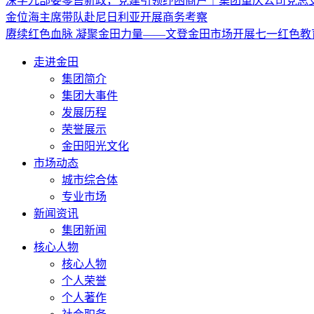
深学九部委零售新政，党建引领纾困商户｜集团重庆公司党总
金位海主席带队赴尼日利亚开展商务考察
赓续红色血脉 凝聚金田力量——文登金田市场开展七一红色教
走进金田
集团简介
集团大事件
发展历程
荣誉展示
金田阳光文化
市场动态
城市综合体
专业市场
新闻资讯
集团新闻
核心人物
核心人物
个人荣誉
个人著作