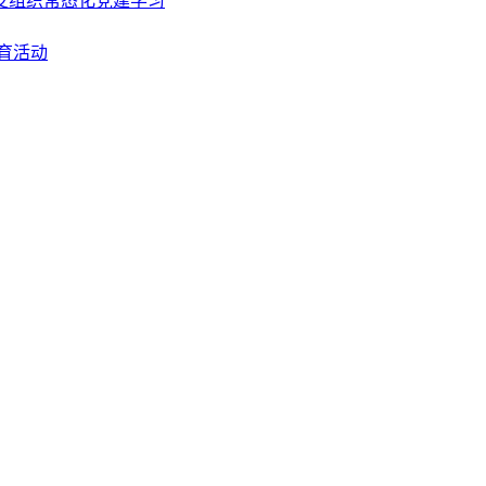
支组织常态化党建学习
育活动