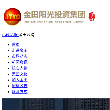
小商品报
金田云购
首页
走进金田
市场动态
新闻资讯
核心人物
集团文化
加入金田
招标公告
联系方式