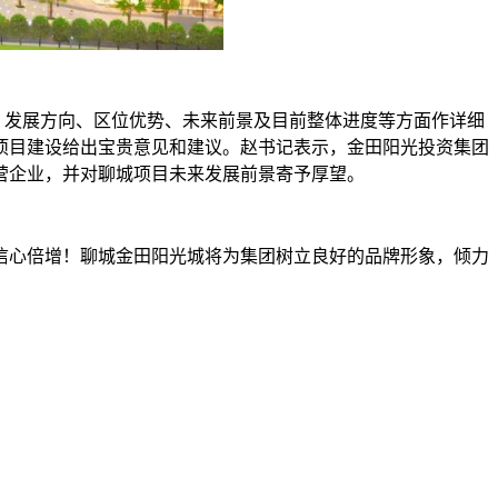
发展方向、区位优势、未来前景及目前整体进度等方面作详细
项目建设给出宝贵意见和建议。赵书记表示，金田阳光投资集团
营企业，并对聊城项目未来发展前景寄予厚望。
心倍增！聊城金田阳光城将为集团树立良好的品牌形象，倾力