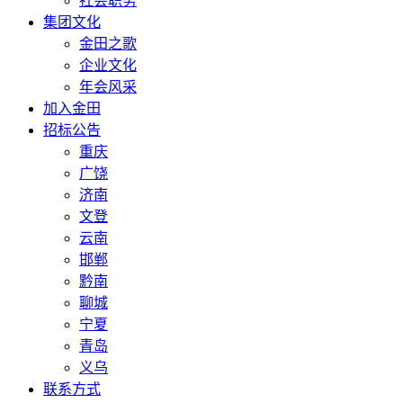
社会职务
集团文化
金田之歌
企业文化
年会风采
加入金田
招标公告
重庆
广饶
济南
文登
云南
邯郸
黔南
聊城
宁夏
青岛
义乌
联系方式