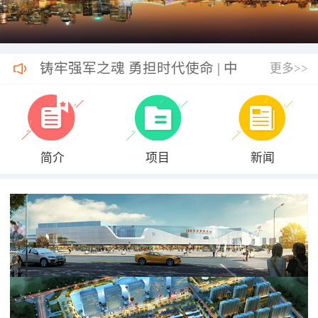
铸牢强军之魂 勇担时代使命 | 中
更多>>
共金田阳光投资集团党委召开庆
祝建军99周年专题学习会
简介
项目
新闻