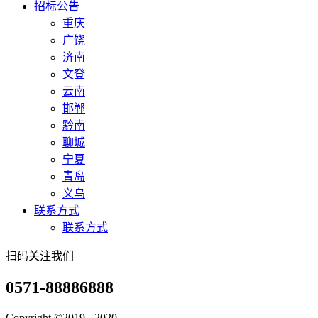
招标公告
重庆
广饶
济南
文登
云南
邯郸
黔南
聊城
宁夏
青岛
义乌
联系方式
联系方式
扫码关注我们
0571-88886888
Copyright ©2019 - 2020