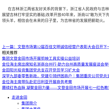
在吉林浙江两省友好关系的背景下，浙江省人民政府与吉林
展望吉林打牢坚实的基础;改革开放40年来，浙商以“敢为天
领头羊，相信会在未来的日子里，为吉林省的发展把薪助火。
上一篇：
文登市场第12届百佳文明诚信经营户表彰大会召开
下
相关推荐
集团文登金田市场开展剪映工具实操公益培训
金位海主席出席知名浙商台州行·助力台州高质量发展座谈会举
金田阳光投资集团党总支召开党员学习扩大会
深学九部委零售新政，党建引领纾困商户｜集团重庆公司党总
金位海主席带队赴尼日利亚开展商务考察
赓续红色血脉 凝聚金田力量——文登金田市场开展七一红色教
走进金田
集团简介