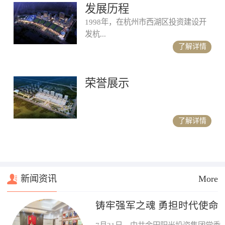
发展历程
1998年，在杭州市西湖区投资建设开
发杭...
了解详情
荣誉展示
了解详情
新闻资讯
More
铸牢强军之魂 勇担时代使命
| 中共金田阳光投资集团党委