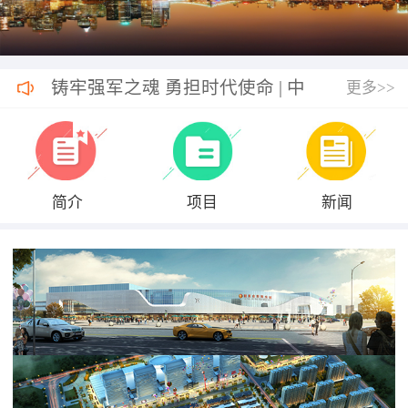
铸牢强军之魂 勇担时代使命 | 中
更多>>
共金田阳光投资集团党委召开庆
祝建军99周年专题学习会
简介
项目
新闻