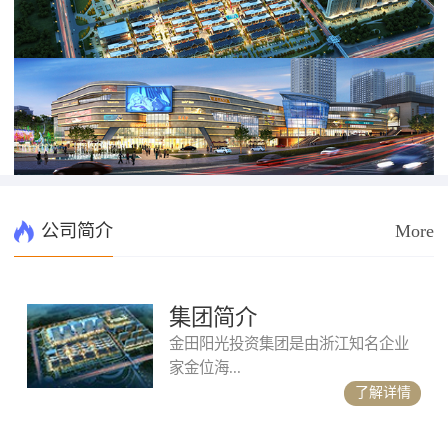
公司简介
More
集团简介
金田阳光投资集团是由浙江知名企业
家金位海...
了解详情
...