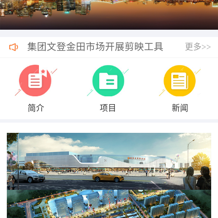
集团文登金田市场开展剪映工具
更多>>
实操公益培训
简介
项目
新闻