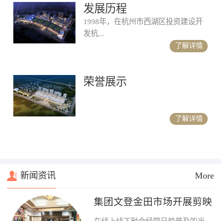
发展历程
1998年，在杭州市西湖区投资建设开
发杭...
了解详情
荣誉展示
了解详情
新闻资讯
More
集团文登金田市场开展剪映
工具实操公益培训