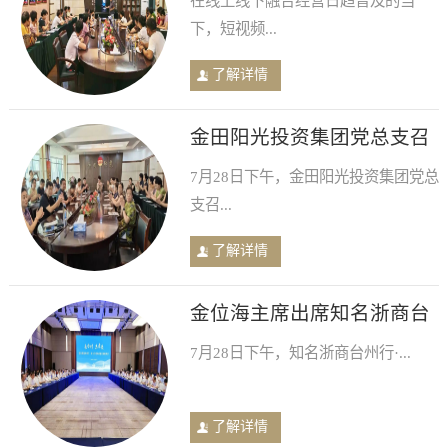
在线上线下融合经营日趋普及的当
下，短视频...
了解详情
金田阳光投资集团党总支召
开党员学习扩大会
7月28日下午，金田阳光投资集团党总
支召...
了解详情
金位海主席出席知名浙商台
州行·助力台州高质量发展座
7月28日下午，知名浙商台州行·...
谈会举行
了解详情