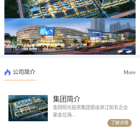
公司简介
More
集团简介
金田阳光投资集团是由浙江知名企业
家金位海...
了解详情
...