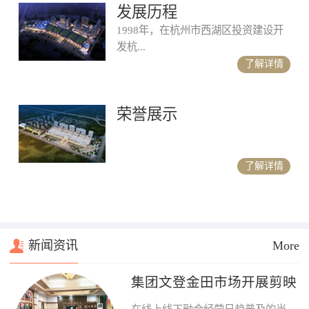
发展历程
1998年，在杭州市西湖区投资建设开
发杭...
了解详情
荣誉展示
了解详情
新闻资讯
More
集团文登金田市场开展剪映
工具实操公益培训