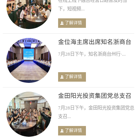
在线上线下融合经营日趋普及的当
下，短视频...
了解详情
金位海主席出席知名浙商台
州行·助力台州高质量发展座
7月28日下午，知名浙商台州行·...
谈会举行
了解详情
金田阳光投资集团党总支召
开党员学习扩大会
7月28日下午，金田阳光投资集团党总
支召...
了解详情