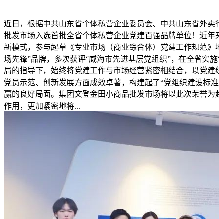
近日，根据中共山东省个体私营企业委员会、中共山东省外卖行
批发市场入选首批全省个体私营企业党建百强品牌单位！近年
新模式，参与起草《专业市场（商业综合体）党建工作规范》
场先锋”品牌，多次获评“威海市先进基层党组织”，在全省实施
局的指导下，始终将党建工作与市场经营紧密相结合，以党建
党员示范、创新发展方面成效卓著，构建起了“党组织建设标
赢的良好局面。集团文登金田小商品批发市场将以此次荣誉为
作用，更加紧密地将...