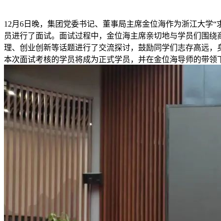
12月6日晚，集团党委书记、董事局主席金位海作为浙江大学“
员进行了面试。面试过程中，金位海主席亲切地与学员们围绕
理、创业创新等话题进行了交流探讨，鼓励同学们志存高远，
本次面试考核的学员将成为正式学员，并在金位海导师的带领