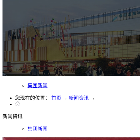
集团新闻
您现在的位置：
首页
→
新闻资讯
→
新闻
资讯
集团新闻