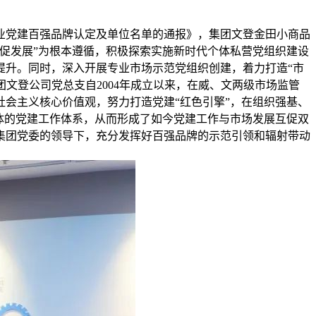
行业党建百强品牌认定及单位名单的通报》，集团文登金田小商品
促发展”为根本遵循，积极探索实施新时代个体私营党组织建设
提升。同时，深入开展专业市场示范党组织创建，着力打造“市
团文登公司党总支自2004年成立以来，在威、文两级市场监管
会主义核心价值观，努力打造党建“红色引擎”，在组织强基、
体的党建工作体系，从而形成了如今党建工作与市场发展互促双
集团党委的领导下，充分发挥好百强品牌的示范引领和辐射带动