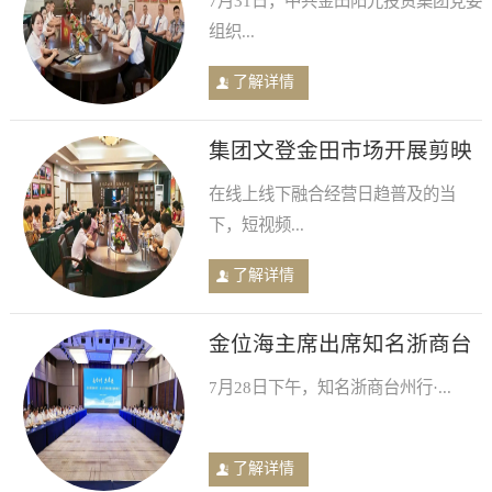
7月31日，中共金田阳光投资集团党委
召开庆祝建军99周年专题学
组织...
习会
了解详情
集团文登金田市场开展剪映
工具实操公益培训
在线上线下融合经营日趋普及的当
下，短视频...
了解详情
金位海主席出席知名浙商台
州行·助力台州高质量发展座
7月28日下午，知名浙商台州行·...
谈会举行
了解详情