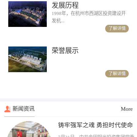
发展历程
1998年，在杭州市西湖区投资建设开
发杭...
了解详情
荣誉展示
了解详情
新闻资讯
More
铸牢强军之魂 勇担时代使命
| 中共金田阳光投资集团党委