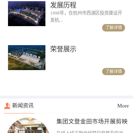
发展历程
1998年，在杭州市西湖区投资建设开
发杭...
了解详情
荣誉展示
了解详情
新闻资讯
More
集团文登金田市场开展剪映
工具实操公益培训