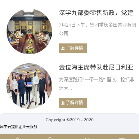
深学九部委零售新政，党建
引领纾困商户｜集团重庆公
7月24日下午，集团重庆金田置业有限
司党总支组织常态化党建学
公司...
习
了解详情
金位海主席带队赴尼日利亚
开展商务考察
为深度践行“一带一路” 倡议，抢抓非
洲大...
了解详情
Copyright ©2019 - 2020
犀牛云提供企业云服务