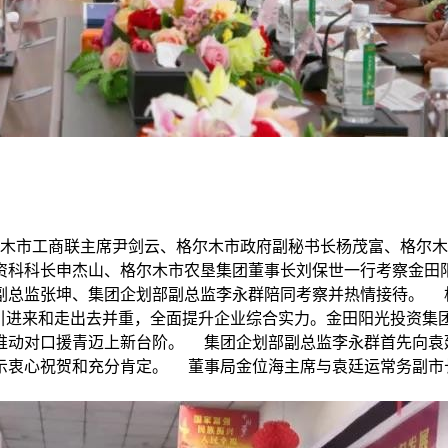
、格尔木市工商联主席尹剑云、格尔木市政府副秘书长杨茂富、格
资科科长申杰山、格尔木市农垦集团董事长刘保世一行考察金田
副总监张坤、集团企划部副总监李永群陪同考察并热情接待。 
持引进来和走出去并重，全面提升企业综合实力。金田阳光投资集
推动对口援青迈上新台阶。 集团企划部副总监李永群首先向袁廷
示衷心祝贺和充分肯定。 董事局金位海主席与袁廷运常务副市