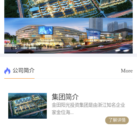
公司简介
More
集团简介
金田阳光投资集团是由浙江知名企业
家金位海...
了解详情
...