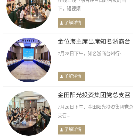
在线上线下融合经营日趋普及的当
下，短视频...
了解详情
金位海主席出席知名浙商台
州行·助力台州高质量发展座
7月28日下午，知名浙商台州行·...
谈会举行
了解详情
金田阳光投资集团党总支召
开党员学习扩大会
7月28日下午，金田阳光投资集团党总
支召...
了解详情