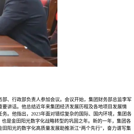
务部、行政部负责人参加会议。会议开始，集团财务部总监李军
表重要讲话。他总结近年来集团经济发展历程及各地项目发展情
务。他指出，2023年面对错综复杂的国际、国内环境，集团各
年，也是金田阳光数字化战略转型的巩固之年。新的一年，集团各
田阳光的数字化高质量发展助推浙江“两个先行”，奋力谱写集