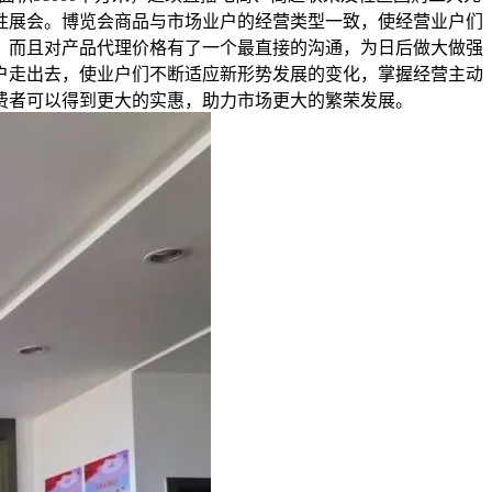
性展会。博览会商品与市场业户的经营类型一致，使经营业户们
，而且对产品代理价格有了一个最直接的沟通，为日后做大做强
户走出去，使业户们不断适应新形势发展的变化，掌握经营主动
费者可以得到更大的实惠，助力市场更大的繁荣发展。