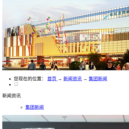
您现在的位置：
首页
→
新闻资讯
→
集团新闻
新闻
资讯
集团新闻