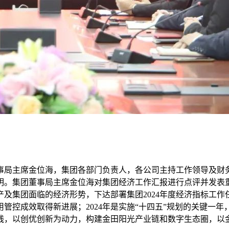
董事局主席金位海，集团各部门负责人，各公司主持工作领导及财
进行说明。集团董事局主席金位海对集团经济工作汇报进行点评并发
及集团面临的经济形势，下达部署集团2024年度经济指标工作任
管控成效取得新进展；2024年是实施“十四五”规划的关键一
线，以创优创新为动力，构建金田阳光产业链和数字生态圈，以金