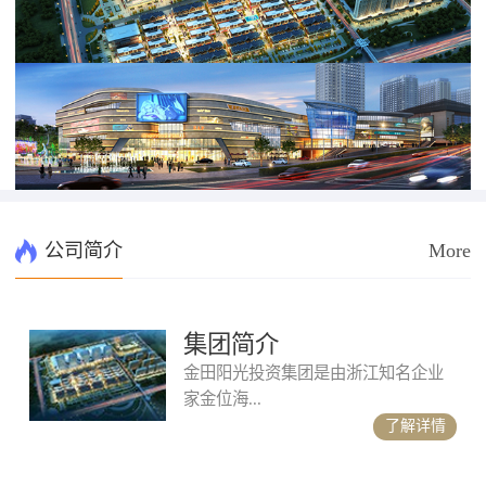
公司简介
More
集团简介
金田阳光投资集团是由浙江知名企业
家金位海...
了解详情
...