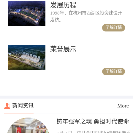
发展历程
1998年，在杭州市西湖区投资建设开
发杭...
了解详情
荣誉展示
了解详情
新闻资讯
More
铸牢强军之魂 勇担时代使命
| 中共金田阳光投资集团党委