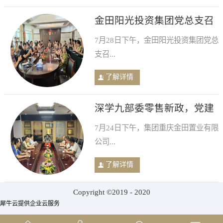
金田阳光投资集团党总支召
开党员学习扩大会
7月28日下午，金田阳光投资集团党总
支召...
了解详情
深学九部委零售新政，党建
引领纾困商户｜集团重庆公
7月24日下午，集团重庆金田置业有限
司党总支组织常态化党建学
公司...
习
了解详情
Copyright ©2019 - 2020
犀牛云提供企业云服务