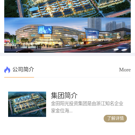
公司简介
More
集团简介
金田阳光投资集团是由浙江知名企业
家金位海...
了解详情
...