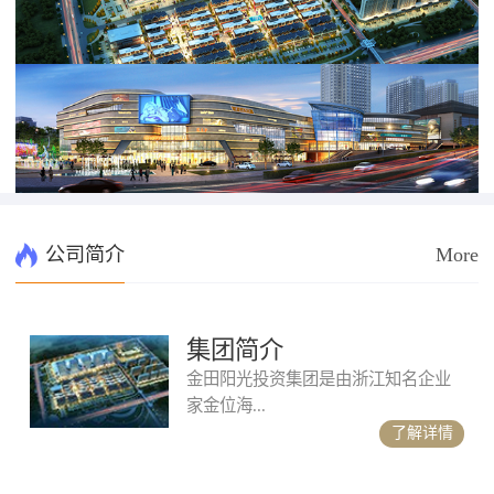
公司简介
More
集团简介
金田阳光投资集团是由浙江知名企业
家金位海...
了解详情
...