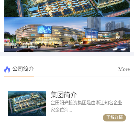
公司简介
More
集团简介
金田阳光投资集团是由浙江知名企业
家金位海...
了解详情
...