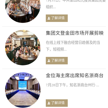
7月31日，中共金田阳光投资集团党委
召开庆祝建军99周年专题学
组织...
习会
了解详情
集团文登金田市场开展剪映
工具实操公益培训
在线上线下融合经营日趋普及的当
下，短视频...
了解详情
金位海主席出席知名浙商台
州行·助力台州高质量发展座
7月28日下午，知名浙商台州行·...
谈会举行
了解详情