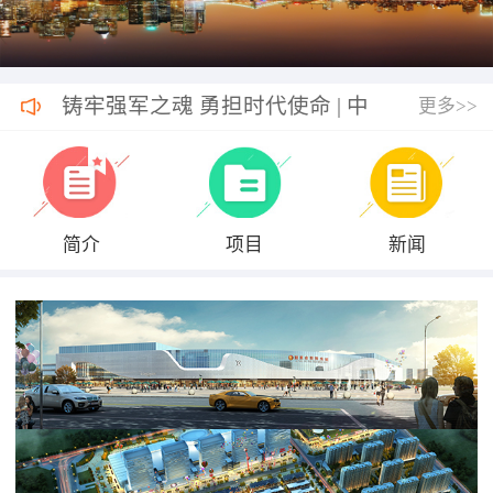
铸牢强军之魂 勇担时代使命 | 中
更多>>
共金田阳光投资集团党委召开庆
祝建军99周年专题学习会
简介
项目
新闻