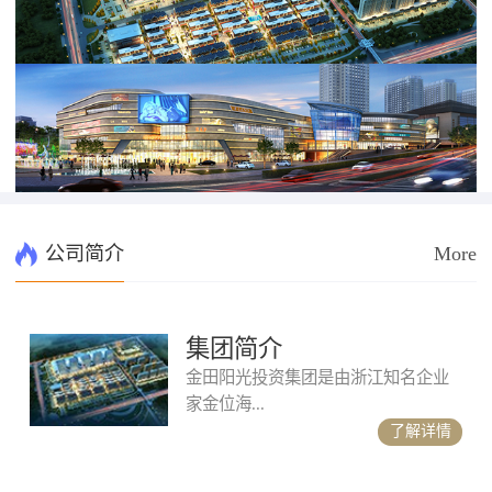
公司简介
More
集团简介
金田阳光投资集团是由浙江知名企业
家金位海...
了解详情
...